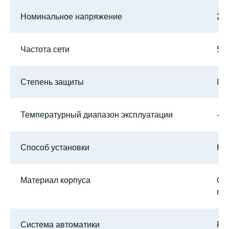
Номинальное напряжение
22
Частота сети
50 
Степень защиты
IP3
Температурный диапазон эксплуатации
-2
Способ установки
На
Материал корпуса
Ст
по
Система автоматики
PL