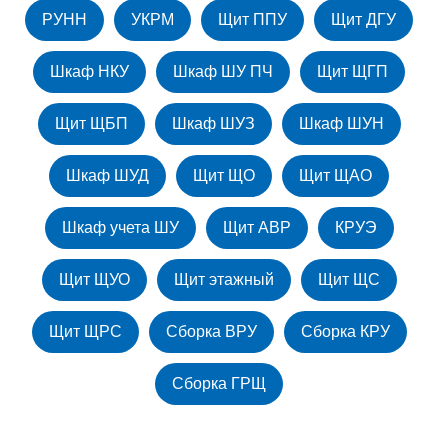
РУНН
УКРМ
Щит ППУ
Щит ДГУ
Шкаф НКУ
Шкаф ШУ ПЧ
Щит ЩГП
Щит ЩБП
Шкаф ШУЗ
Шкаф ШУН
Шкаф ШУД
Щит ЩО
Щит ЩАО
Шкаф учета ШУ
Щит АВР
КРУЭ
Щит ЩУО
Щит этажный
Щит ЩС
Щит ЩРС
Сборка ВРУ
Сборка КРУ
Сборка ГРЩ