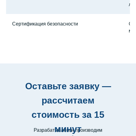
ло
Сертификация безопасности
Со
ме
Оставьте заявку —
рассчитаем
стоимость за 15
минут
Разрабатываем и производим