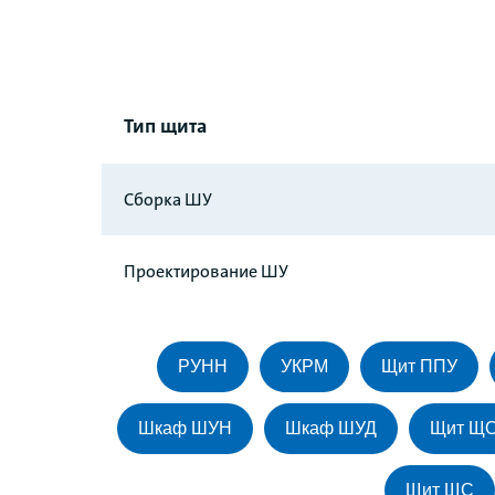
Тип щита
Сборка ШУ
Проектирование ШУ
РУНН
УКРМ
Щит ППУ
Шкаф ШУН
Шкаф ШУД
Щит Щ
Щит ЩС