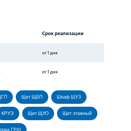
Срок реализации
.
от 1 дня
.
от 1 дня
ЩГП
Щит ЩБП
Шкаф ШУЗ
КРУЭ
Щит ЩУО
Щит этажный
орка ГРЩ