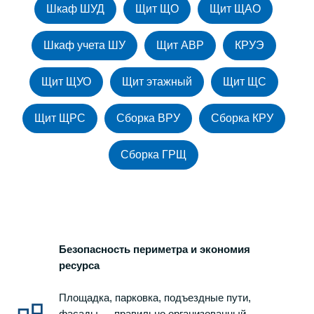
Шкаф ШУД
Щит ЩО
Щит ЩАО
Шкаф учета ШУ
Щит АВР
КРУЭ
Щит ЩУО
Щит этажный
Щит ЩС
Щит ЩРС
Сборка ВРУ
Сборка КРУ
Сборка ГРЩ
Безопасность периметра и экономия
ресурса
Площадка, парковка, подъездные пути,
фасады — правильно организованный