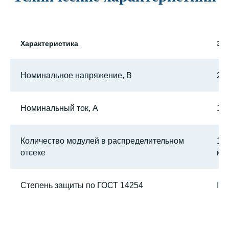
Характеристика
Зн
Номинальное напряжение, В
23
Номинальный ток, А
12
Количество модулей в распределительном
1–2
отсеке
ква
Степень защиты по ГОСТ 14254
IP