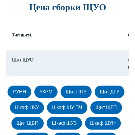
Цена сборки ЩУО
Тип щита
Ст
Щит ЩУО
от 
руб
РУНН
УКРМ
Щит ППУ
Щит ДГУ
Шкаф НКУ
Шкаф ШУ ПЧ
Щит ЩГП
Щит ЩБП
Шкаф ШУЗ
Шкаф ШУН