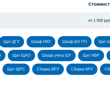
Стоимост
от 1 500 руб
Щит ДГУ
Шкаф НКУ
Шкаф ШУ ПЧ
Щит 
О
Щит ЩАО
Шкаф учета ШУ
Щит АВР
Щит ЩРС
Сборка ВРУ
Сборка КРУ
Сб