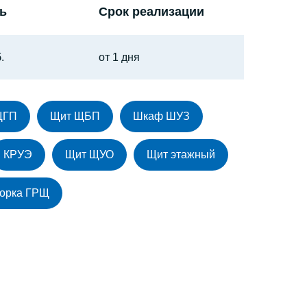
ь
Срок реализации
.
от 1 дня
ЩГП
Щит ЩБП
Шкаф ШУЗ
КРУЭ
Щит ЩУО
Щит этажный
орка ГРЩ