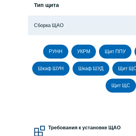
Тип щита
Сборка ЩАО
РУНН
УКРМ
Щит ППУ
Шкаф ШУН
Шкаф ШУД
Щит Щ
Щит ЩС
Требования к установке ЩАО